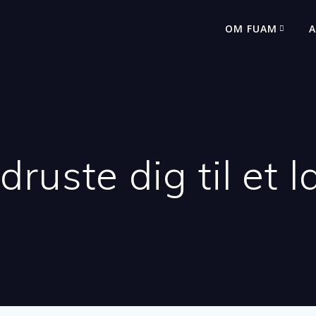
OM FUAM
A
druste dig til et l