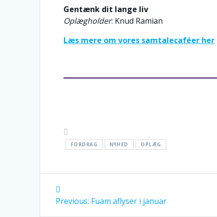
Gentænk dit lange liv
Oplægholder
: Knud Ramian
Læs mere om vores samtalecaféer her
FORDRAG
NYHED
OPLÆG
Post
Previous
navigation
Previous:
Fuam aflyser i januar
post: