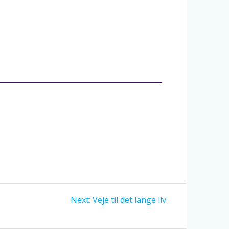
Next
Next:
Veje til det lange liv
post: