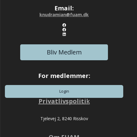
Email:
knudramian@fuam.dk
Link til Det Lange Liv Facebook side
Link til Alderens Muligheder
LinkedIn
Bliv Medlem
For medlemmer:
Login
Privatlivspoliti
k
Tjelevej 2, 8240 Risskov