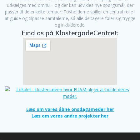
udvælges med omhu – og der kan udvikles nye spørgsmål, der
passer til de enkelte temaer. Tovholderne spiller en central rolle i
at guide og tilpasse samtalerne, så alle deltagere føler sig trygge
og inkluderede.
Find os på KlostergadeCentret:
Læs om vores åbne onsdagsmøder her
Læs om vores andre projekter her