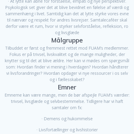
· At lytte kan åbne for forståelse, empati og nye perspektiver.
Psykologisk set giver det at blive bevidnet en følelse af værdi og
sammenhæng i livet. Samtidig kan det at lytte styrke vores evne
til nærvær og respekt for andres livsrejser. Samtalecaféer skal
derfor være et rum, hvor vi styrker selvforståelse, refleksion, ro
og livsglæde
Målgruppe
Tilbuddet er først og fremmest rettet mod FUAM’s medlemmer.
Fokus er på trivsel, livskvalitet og de mange muligheder, der
knytter sig til det at blive ældre. Her kan vi mødes om spørgsmål
som: Hvordan finder vi mening i hverdagen? Hvordan håndterer
vi livsforandringer? Hvordan opdager vi nye ressourcer i os selv
og i fællesskabet?
Emner
Emnerne kan være mange, men de bør afspejle FUAM’s værdier:
trivsel, livsglæde og selvbestemmelse. Tidligere har vi haft
samtaler om fx:
· Demens og hukommelse
· Livsfortællinger og livshistorier