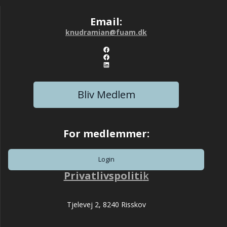
Email:
knudramian@fuam.dk
Link til Det Lange Liv Facebook side
Link til Alderens Muligheder
LinkedIn
Bliv Medlem
For medlemmer:
Login
Privatlivspoliti
k
Tjelevej 2, 8240 Risskov