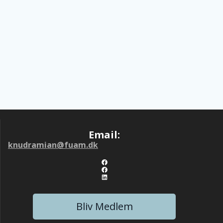
Email:
knudramian@fuam.dk
Link til Det Lange Liv Facebook side
Link til Alderens Muligheder
LinkedIn
Bliv Medlem