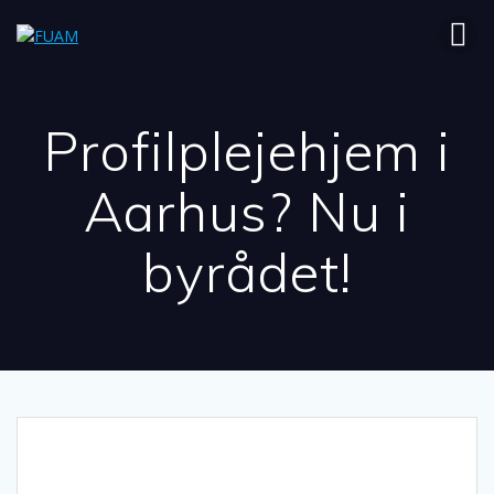
Skip
to
content
Profilplejehjem i
Aarhus? Nu i
byrådet!