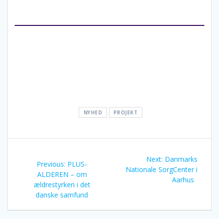
NYHED
PROJEKT
Post
Next
Next:
Danmarks
navigation
Previous
Previous:
PLUS-
post:
Nationale SorgCenter i
post:
ALDEREN – om
Aarhus
ældrestyrken i det
danske samfund