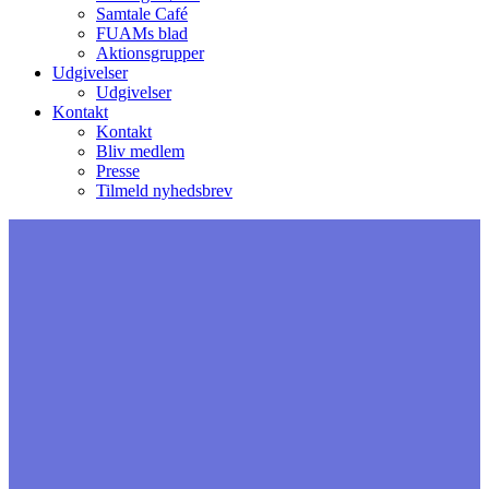
Samtale Café
FUAMs blad
Aktionsgrupper
Udgivelser
Udgivelser
Kontakt
Kontakt
Bliv medlem
Presse
Tilmeld nyhedsbrev