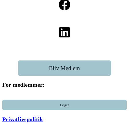
Link til Alderens Muligheder
LinkedIn
Bliv Medlem
For medlemmer:
Login
Privatlivspoliti
k