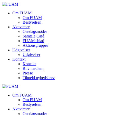
Skip
to
Om FUAM
content
Om FUAM
Bestyrelsen
Aktiviteter
Onsdagsmøder
Samtale Café
FUAMs blad
Aktionsgrupper
Udgivelser
Udgivelser
Kontakt
Kontakt
Bliv medlem
Presse
Tilmeld nyhedsbrev
Om FUAM
Om FUAM
Bestyrelsen
Aktiviteter
Onsdagsmøder